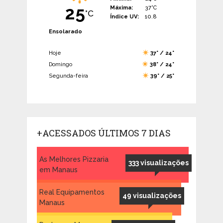
25
Máxima:
37°C
°C
Índice UV:
10.8
Ensolarado
Hoje
37° / 24°
Domingo
38° / 24°
Segunda-feira
39° / 25°
+ACESSADOS ÚLTIMOS 7 DIAS
As Melhores Pizzaria
333 visualizações
em Manaus
Real Equipamentos
49 visualizações
Manaus