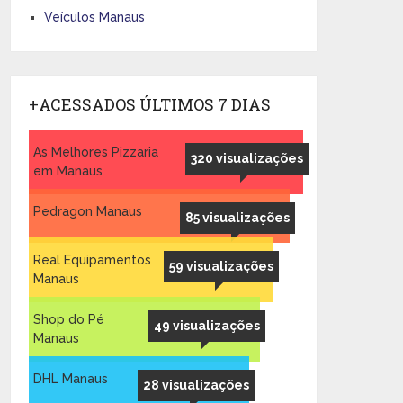
Veículos Manaus
+ACESSADOS ÚLTIMOS 7 DIAS
As Melhores Pizzaria
320 visualizações
em Manaus
Pedragon Manaus
85 visualizações
Real Equipamentos
59 visualizações
Manaus
Shop do Pé
49 visualizações
Manaus
DHL Manaus
28 visualizações