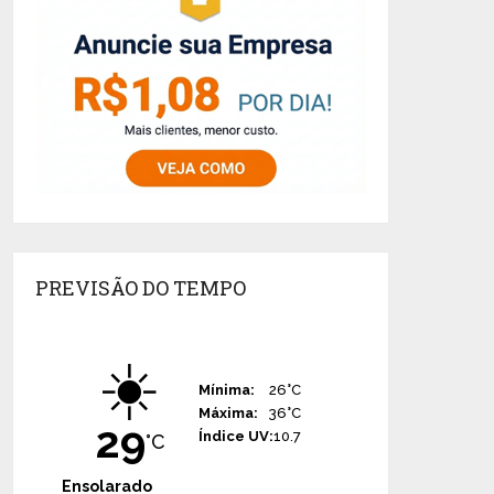
PREVISÃO DO TEMPO
☀️
Mínima:
26°C
Máxima:
36°C
29
Índice UV:
10.7
°C
Ensolarado