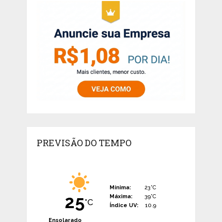
PREVISÃO DO TEMPO
Mínima:
23°C
25
Máxima:
39°C
°C
Índice UV:
10.9
Ensolarado