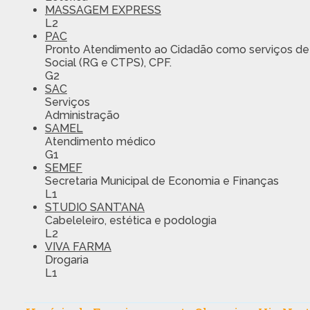
MASSAGEM EXPRESS
L2
PAC
Pronto Atendimento ao Cidadão como serviços de e
Social (RG e CTPS), CPF.
G2
SAC
Serviços
Administração
SAMEL
Atendimento médico
G1
SEMEF
Secretaria Municipal de Economia e Finanças
L1
STUDIO SANT’ANA
Cabeleleiro, estética e podologia
L2
VIVA FARMA
Drogaria
L1