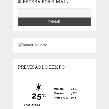
✉ RECEBA POR E-MAIL
PREVISÃO DO TEMPO
☀️
Mínima:
24°C
25
Máxima:
37°C
°C
Índice UV:
10.8
Ensolarado