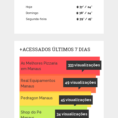
Hoje
☀️ 37° / 24°
Domingo
☀️ 38° / 24°
Segunda-feira
☀️ 39° / 25°
+ACESSADOS ÚLTIMOS 7 DIAS
As Melhores Pizzaria
333 visualizações
em Manaus
Real Equipamentos
49 visualizações
Manaus
Pedragon Manaus
45 visualizações
Shop do Pé
34 visualizações
Manaus