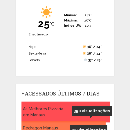
Mínima:
24°C
25
Máxima:
36°C
°C
Índice UV:
10.7
Ensolarado
Hoje
36° / 24°
Sexta-feira
36° / 24°
Sábado
37° / 25°
+ACESSADOS ÚLTIMOS 7 DIAS
As Melhores Pizzaria
390 visualizações
em Manaus
Pedragon Manaus
92 visualizações