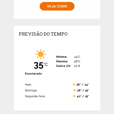
PREVISÃO DO TEMPO
Mínima:
24°C
35
Máxima:
36°C
°C
Índice UV:
10.8
Ensolarado
Hoje
36° / 24°
Domingo
38° / 25°
Segunda-feira
40° / 25°