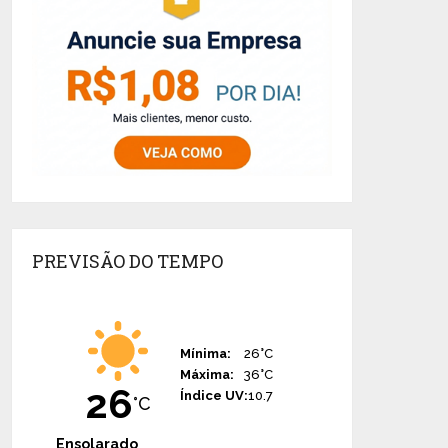
PREVISÃO DO TEMPO
Mínima:
26°C
Máxima:
36°C
26
Índice UV:
10.7
°C
Ensolarado