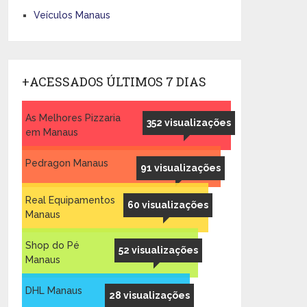
Veículos Manaus
+ACESSADOS ÚLTIMOS 7 DIAS
As Melhores Pizzaria
352 visualizações
em Manaus
Pedragon Manaus
91 visualizações
Real Equipamentos
60 visualizações
Manaus
Shop do Pé
52 visualizações
Manaus
DHL Manaus
28 visualizações