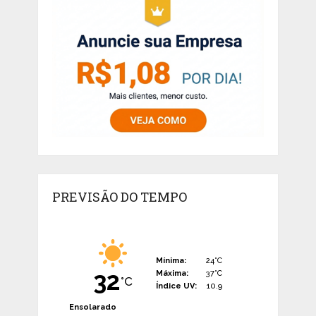
PREVISÃO DO TEMPO
Mínima:
24°C
32
Máxima:
37°C
°C
Índice UV:
10.9
Ensolarado