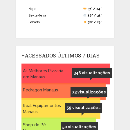
Hoje
37° / 24°
Sexta-feira
36° / 25°
Sábado
38° / 25°
+ACESSADOS ÚLTIMOS 7 DIAS
As Melhores Pizzaria
346 visualizações
em Manaus
Pedragon Manaus
73 visualizações
Real Equipamentos
59 visualizações
Manaus
Shop do Pé
50 visualizações