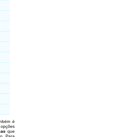
ambém é
opções
nas
que
o. Para