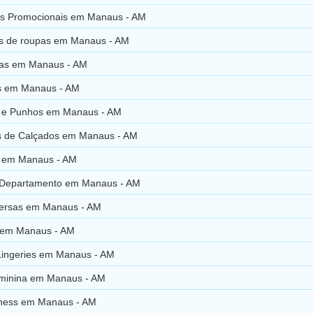
s Promocionais em Manaus - AM
s de roupas em Manaus - AM
ras em Manaus - AM
s em Manaus - AM
 e Punhos em Manaus - AM
as de Calçados em Manaus - AM
s em Manaus - AM
 Departamento em Manaus - AM
versas em Manaus - AM
 em Manaus - AM
Lingeries em Manaus - AM
minina em Manaus - AM
ness em Manaus - AM