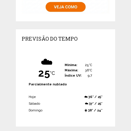
PREVISÃO DO TEMPO
☁️
Mínima:
25°C
25
Máxima:
36°C
°C
Índice UV:
9.7
Parcialmente nublado
Hoje
☁️ 36° / 25°
Sábado
☁️ 37° / 25°
Domingo
☀️ 38° / 24°