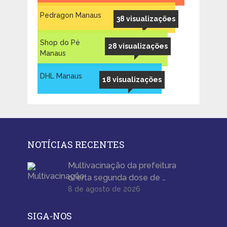
Pedragon Manaus
38 visualizações
Shop do Pé
28 visualizações
Manaus
DHL Manaus
18 visualizações
NOTÍCIAS RECENTES
Multivacinação da prefeitura
oferta segunda dose de …
8 de agosto de 2026
SIGA-NOS