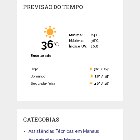
PREVISÃO DO TEMPO
Mínima:
24°C
36
Máxima:
36°C
°C
Índice UV:
10.8
Ensolarado
Hoje
36° / 24°
Domingo
38° / 25°
Segunda-feira
40° / 25°
CATEGORIAS
Assistências Técnicas em Manaus
Associações em Manaus