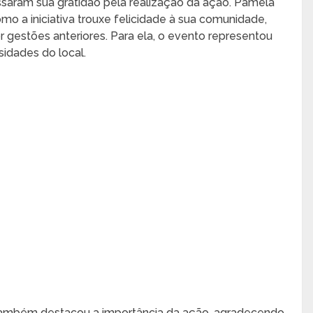
ssaram sua gratidão pela realização da ação. Pamela
 a iniciativa trouxe felicidade à sua comunidade,
 gestões anteriores. Para ela, o evento representou
idades do local.
, também destacou a importância da ação, agradecendo