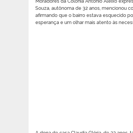
Moradores da Colônia Antônio Aleixo expre
Souza, autônoma de 32 anos, mencionou como
afirmando que o bairro estava esquecido por
esperança e um olhar mais atento às necess
A dona de casa Claudia Glória, de 33 anos