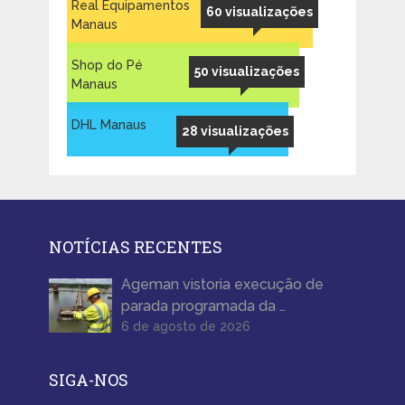
Real Equipamentos
60 visualizações
Manaus
Shop do Pé
50 visualizações
Manaus
DHL Manaus
28 visualizações
NOTÍCIAS RECENTES
Ageman vistoria execução de
parada programada da …
6 de agosto de 2026
SIGA-NOS