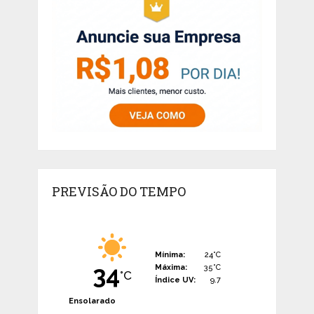
PREVISÃO DO TEMPO
Mínima:
24°C
34
Máxima:
35°C
°C
Índice UV:
9.7
Ensolarado