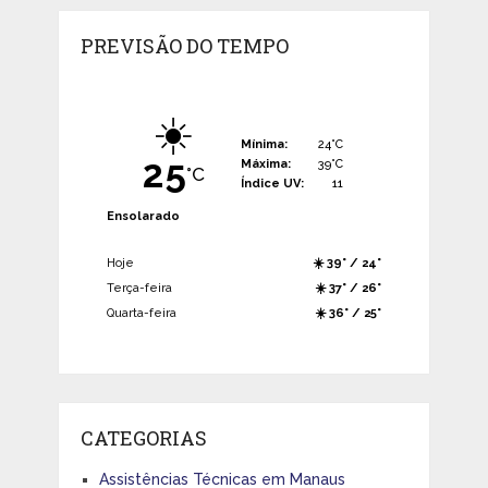
PREVISÃO DO TEMPO
☀️
Mínima:
24°C
25
Máxima:
39°C
°C
Índice UV:
11
Ensolarado
Hoje
☀️ 39° / 24°
Terça-feira
☀️ 37° / 26°
Quarta-feira
☀️ 36° / 25°
CATEGORIAS
Assistências Técnicas em Manaus