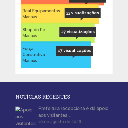
Real Equipamentos
33 visualizações
Manaus
Shop do Pé
27 visualizações
Manaus
Força
17 visualizações
Construtiva
Manaus
NOTÍCIAS RECENTES
Prefeitura recepciona e dá apoio
aos visitantes …
10 de agosto de 2026