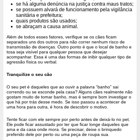
se há alguma denúncia na justiça contra maus tratos;
se possuem alvará de funcionamento pela vigilância
sanitária e prefeitura;
quais produtos são usados;
se abraçam a causa animal.
Além de todos esses fatores, verifique se os cães ficam
separados uns dos outros para não correr nenhum risco de
transmissão de doenças. Outro ponto é que o local de banho e
tosa seja visível para qualquer pessoa que desejar
acompanhar. Essa é uma das formas de inibir qualquer tipo de
agressão física ou verbal.
Tranquilize o seu cão
O seu pet é daqueles que ao ouvir a palavra “banho” sai
correndo ou se esconde pela casa? Alguns cães realmente não
gostam muito de tomar banho, mas é sempre bom investigar o
que há por trás desse medo. Se isso passou a acontecer de
uma hora para outra, é hora de descobrir o motivo.
Tente ficar com ele sempre por perto antes de deixá-lo no pet.
Ele pode ficar assustado por ter que ficar longe daqueles que
ama e da casa onde mora. Se precisar, deixe o brinquedo
preferido dele por perto ou uma peça de roupa sua.