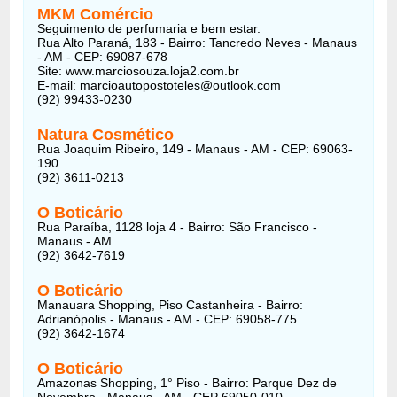
MKM Comércio
Seguimento de perfumaria e bem estar.
Rua Alto Paraná, 183 - Bairro: Tancredo Neves - Manaus
- AM - CEP: 69087-678
Site: www.marciosouza.loja2.com.br
E-mail: marcioautopostoteles@outlook.com
(92) 99433-0230
Natura Cosmético
Rua Joaquim Ribeiro, 149 - Manaus - AM - CEP: 69063-
190
(92) 3611-0213
O Boticário
Rua Paraíba, 1128 loja 4 - Bairro: São Francisco -
Manaus - AM
(92) 3642-7619
O Boticário
Manauara Shopping, Piso Castanheira - Bairro:
Adrianópolis - Manaus - AM - CEP: 69058-775
(92) 3642-1674
O Boticário
Amazonas Shopping, 1° Piso - Bairro: Parque Dez de
Novembro - Manaus - AM - CEP 69050-010