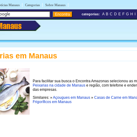
|
|
|
tícias Manaus
Categorias
Sobre Manaus
A
B
C
D
E
F
G
H
I
categorias:
Manaus
rias em Manaus
Para facilitar sua busca o Encontra Amazonas selecionou as 
Peixarias na cidade de Manaus
e região, com telefone e ende
das empresas.
Similares: »
Açougues em Manaus
»
Casas de Carne em Man
Frigoríficos em Manaus