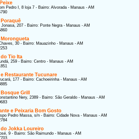
 Peixe
m Pedro I, 8 loja 7 - Bairro: Alvorada - Manaus - AM
5790
a Poraquê
 Jonasa, 207 - Bairro: Ponte Negra - Manaus - AM
5860
a Morongueta
Chaves, 30 - Bairro: Mauazinho - Manaus - AM
2253
 do Tio Ita
dá, 259 - Bairro: Centro - Manaus - AM
1851
a e Restaurante Tucunare
ucará, 177 - Bairro: Cachoeirinha - Manaus - AM
8885
 Bosque Grill
nstantino Nery, 2389 - Bairro: São Geraldo - Manaus - AM
0683
ante e Peixaria Bom Gosto
spo Pedro Massa, s/n - Bairro: Cidade Nova - Manaus - AM
2784
 do Jokka Loureiro
sé, 9 - Bairro: São Raimundo - Manaus - AM
7703