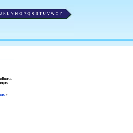
J
K
L
M
N
O
P
Q
R
S
T
U
V
W
X
Y
melhores
reços
aus
»