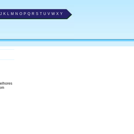
J
K
L
M
N
O
P
Q
R
S
T
U
V
W
X
Y
melhores
com