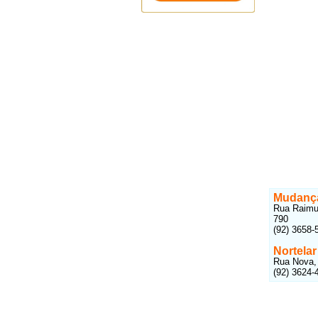
Mudança
Rua Raimun
790
(92) 3658-
Nortelar
Rua Nova,
(92) 3624-