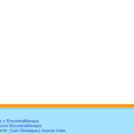
e o EncontraManaus
 com EncontraManaus
Com Destaque
CIE:
|
Anuncie Grátis