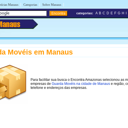
|
|
|
tícias Manaus
Categorias
Sobre Manaus
A
B
C
D
E
F
G
H
I
categorias:
Manaus
da Movéis em Manaus
Para facilitar sua busca o Encontra Amazonas selecionou as 
empresas de
Guarda Movéis na cidade de Manaus
e região, 
telefone e endereços das empresas.