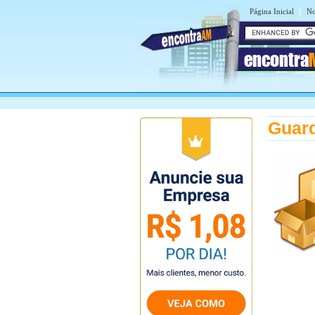
|
Página Inicial
No
encontra
Guar