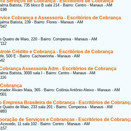
ra Serviços de Cobrança - Escritórios de Cobrança
alma Batista, 735 bloco B sala 214 - Bairro: Centro - Manaus - AM
3198
rvice Cobrança e Assessoria - Escritórios de Cobrança
jalma Batista, 239 - Bairro: Flores - Manaus - AM
7047
e Quatro de Maio, 220 - Bairro: Compensa - Manaus - AM
7112
trole Crédito e Cobrança - Escritórios de Cobrança
fé, 500 E - Bairro: Cachoeirinha - Manaus - AM
542
Cobrança Assessoria Adm - Escritórios de Cobrança
alma Batista, 3000 sala I - Bairro: Centro - Manaus - AM
1116
 Cobrança
nador Álvaro Maia, 365 - Bairro: Colônia Antônio Aleixo - Manaus - AM
2001
 Empresa Brasileira de Cobrança - Escritórios de Cobranç
e Quatro de Maio, 233 sala 201 - Bairro: Compensa - Manaus - AM
4883
poração de Serviços e Cobranças - Escritórios de Cobranç
Azevedo, 11 sala 102 - Bairro: Centro - Manaus - AM
4157