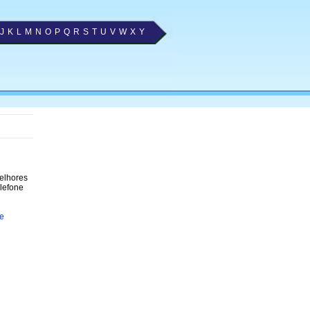
J
K
L
M
N
O
P
Q
R
S
T
U
V
W
X
Y
melhores
elefone
de