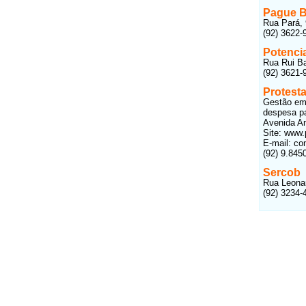
Pague B
Rua Pará, 
(92) 3622-
Potenci
Rua Rui Ba
(92) 3621-
Protesta
Gestão em
despesa pa
Avenida An
Site: www.
E-mail: co
(92) 9.845
Sercob
Rua Leonar
(92) 3234-