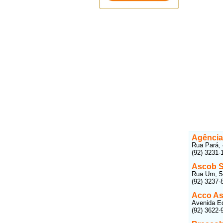
Agência
Rua Pará, 
(92) 3231-
Ascob S
Rua Um, 54
(92) 3237-
Acco As
Avenida Ed
(92) 3622-