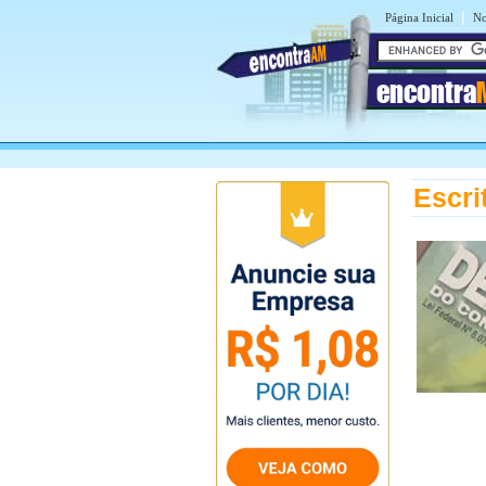
|
Página Inicial
No
encontra
Escri