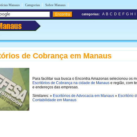
|
|
|
tícias Manaus
Categorias
Sobre Manaus
A
B
C
D
E
F
G
H
I
categorias:
Manaus
tórios de Cobrança em Manaus
Para facilitar sua busca o Encontra Amazonas selecionou os 
Escritórios de Cobrança na cidade de Manaus
e região, com t
e endereços das empresas.
Similares: »
Escritórios de Advocacia em Manaus
»
Escritório 
Contabilidade em Manaus