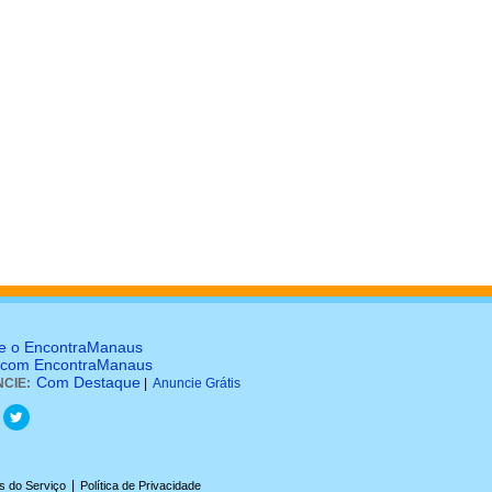
e o EncontraManaus
 com EncontraManaus
Com Destaque
CIE:
|
Anuncie Grátis
|
s do Serviço
Política de Privacidade