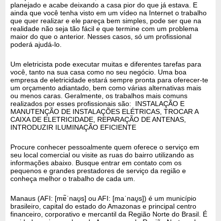
planejado e acabe deixando a casa pior do que já estava. E
ainda que você tenha visto em um vídeo na Internet o trabalho
que quer realizar e ele pareça bem simples, pode ser que na
realidade não seja tão fácil e que termine com um problema
maior do que o anterior. Nesses casos, só um profissional
poderá ajudá-lo.
Um eletricista pode executar muitas e diferentes tarefas para
você, tanto na sua casa como no seu negócio. Uma boa
empresa de eletricidade estará sempre pronta para oferecer-te
um orçamento adiantado, bem como várias alternativas mais
ou menos caras. Geralmente, os trabalhos mais comuns
realizados por esses profissionais são: INSTALAÇÃO E
MANUTENÇÃO DE INSTALAÇÕES ELÉTRICAS, TROCAR A
CAIXA DE ELETRICIDADE, REPARAÇÃO DE ANTENAS,
INTRODUZIR ILUMINAÇÃO EFICIENTE
Procure conhecer pessoalmente quem oferece o serviço em
seu local comercial ou visite as ruas do bairro utilizando as
informações abaixo. Busque entrar em contato com os
pequenos e grandes prestadores de serviço da região e
conheça melhor o trabalho de cada um.
Manaus (AFI: [mɐ̃ˈnaʊ̯s] ou AFI: [maˈnaʊ̯s]) é um município
brasileiro, capital do estado do Amazonas e principal centro
financeiro, corporativo e mercantil da Região Norte do Brasil. É