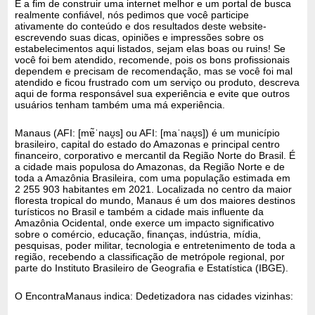
E a fim de construir uma internet melhor e um portal de busca
realmente confiável, nós pedimos que você participe
ativamente do conteúdo e dos resultados deste website-
escrevendo suas dicas, opiniões e impressões sobre os
estabelecimentos aqui listados, sejam elas boas ou ruins! Se
você foi bem atendido, recomende, pois os bons profissionais
dependem e precisam de recomendação, mas se você foi mal
atendido e ficou frustrado com um serviço ou produto, descreva
aqui de forma responsável sua experiência e evite que outros
usuários tenham também uma má experiência.
Manaus (AFI: [mɐ̃ˈnaʊ̯s] ou AFI: [maˈnaʊ̯s]) é um município
brasileiro, capital do estado do Amazonas e principal centro
financeiro, corporativo e mercantil da Região Norte do Brasil. É
a cidade mais populosa do Amazonas, da Região Norte e de
toda a Amazônia Brasileira, com uma população estimada em
2 255 903 habitantes em 2021. Localizada no centro da maior
floresta tropical do mundo, Manaus é um dos maiores destinos
turísticos no Brasil e também a cidade mais influente da
Amazônia Ocidental, onde exerce um impacto significativo
sobre o comércio, educação, finanças, indústria, mídia,
pesquisas, poder militar, tecnologia e entretenimento de toda a
região, recebendo a classificação de metrópole regional, por
parte do Instituto Brasileiro de Geografia e Estatística (IBGE).
O EncontraManaus indica: Dedetizadora nas cidades vizinhas: