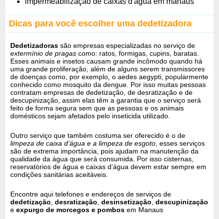
impermeabilização de caixas d'agua em manaus
Dicas para você escolher uma dedetizadora
Dedetizadoras
são empresas especializadas no serviço de
extermínio de pragas
como: ratos, formigas, cupins, baratas.
Esses animais e insetos causam grande incômodo quando há
uma grande proliferação, além de alguns serem transmissores
de doenças como, por exemplo, o aedes aegypti, popularmente
conhecido como mosquito da dengue. Por isso muitas pessoas
contratam empresas de dedetização, de desratização e de
descupinização, assim elas têm a garantia que o serviço será
feito de forma segura sem que as pessoas e os animais
domésticos sejam afetados pelo inseticida utilizado.
Outro serviço que também costuma ser oferecido é o de
limpeza de caixa d’água e a limpeza de esgoto
, esses serviços
são de extrema importância, pois ajudam na manutenção da
qualidade da água que será consumida. Por isso cisternas,
reservatórios de água e caixas d’água devem estar sempre em
condições sanitárias aceitáveis.
Encontre aqui telefones e endereços de serviços de
dedetização
,
desratização
,
desinsetização
,
descupinização
e
expurgo de morcegos e pombos
em Manaus