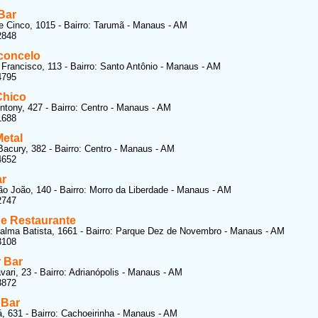
Bar
e Cinco, 1015 - Bairro: Tarumã - Manaus - AM
2848
concelo
Francisco, 113 - Bairro: Santo Antônio - Manaus - AM
4795
Chico
ntony, 427 - Bairro: Centro - Manaus - AM
1688
Metal
acury, 382 - Bairro: Centro - Manaus - AM
4652
r
o João, 140 - Bairro: Morro da Liberdade - Manaus - AM
2747
 e Restaurante
alma Batista, 1661 - Bairro: Parque Dez de Novembro - Manaus - AM
3108
 Bar
vari, 23 - Bairro: Adrianópolis - Manaus - AM
3872
 Bar
, 631 - Bairro: Cachoeirinha - Manaus - AM