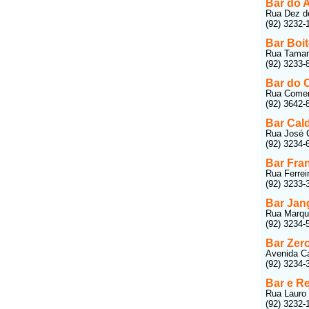
Bar do 
Rua Dez de
(92) 3232-
Bar Boi
Rua Tamand
(92) 3233-
Bar do 
Rua Comerc
(92) 3642-
Bar Cald
Rua José C
(92) 3234-
Bar Fra
Rua Ferrei
(92) 3233-
Bar Jan
Rua Marquê
(92) 3234-
Bar Zer
Avenida Ca
(92) 3234-
Bar e R
Rua Lauro 
(92) 3232-