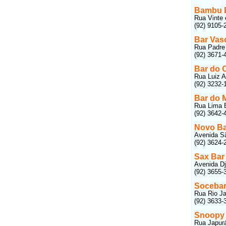
Bambu 
Rua Vinte 
(92) 9105-
Bar Vas
Rua Padre 
(92) 3671-
Bar do 
Rua Luiz A
(92) 3232-
Bar do 
Rua Lima B
(92) 3642-
Novo Ba
Avenida Sã
(92) 3624-
Sax Bar
Avenida Dj
(92) 3655-
Socebar
Rua Rio Ja
(92) 3633-
Snoopy
Rua Japurá