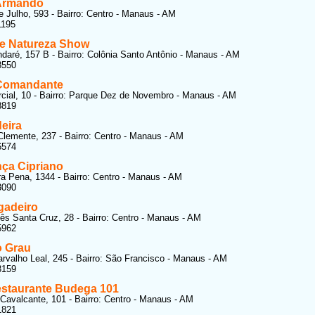
Armando
 Julho, 593 - Bairro: Centro - Manaus - AM
1195
te Natureza Show
aré, 157 B - Bairro: Colônia Santo Antônio - Manaus - AM
8550
Comandante
ial, 10 - Bairro: Parque Dez de Novembro - Manaus - AM
8819
eira
lemente, 237 - Bairro: Centro - Manaus - AM
6574
nça Cipriano
ra Pena, 1344 - Bairro: Centro - Manaus - AM
3090
gadeiro
s Santa Cruz, 28 - Bairro: Centro - Manaus - AM
5962
o Grau
rvalho Leal, 245 - Bairro: São Francisco - Manaus - AM
3159
estaurante Budega 101
Cavalcante, 101 - Bairro: Centro - Manaus - AM
1821