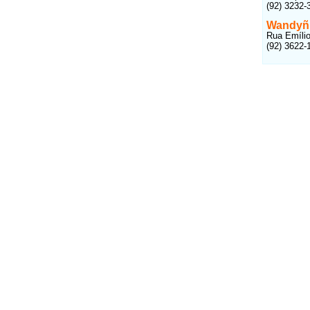
(92) 3232-
Wandyñ 
Rua Emílio
(92) 3622-