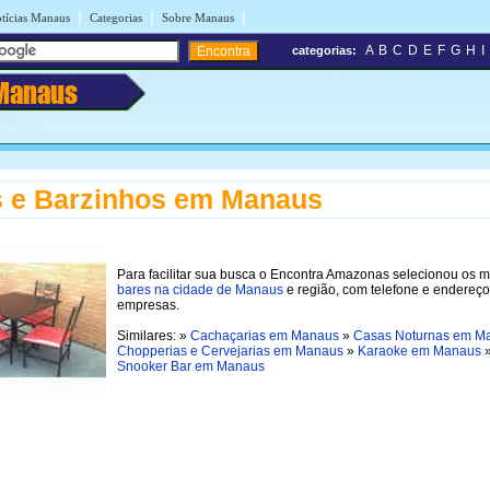
|
|
|
tícias Manaus
Categorias
Sobre Manaus
A
B
C
D
E
F
G
H
I
categorias:
Manaus
s e Barzinhos em Manaus
Para facilitar sua busca o Encontra Amazonas selecionou os 
bares na cidade de Manaus
e região, com telefone e endereç
empresas.
Similares: »
Cachaçarias em Manaus
»
Casas Noturnas em M
Chopperias e Cervejarias em Manaus
»
Karaoke em Manaus
Snooker Bar em Manaus