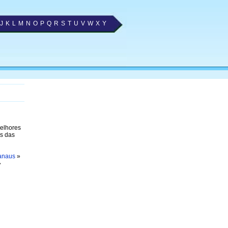
J
K
L
M
N
O
P
Q
R
S
T
U
V
W
X
Y
melhores
os das
anaus
»
»