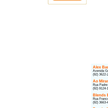
Alex Bar
Avenida Ge
(92) 3622-
Ao Mira
Rua Padre 
(92) 9124-
Blends 
Rua Franco
(92) 3663-